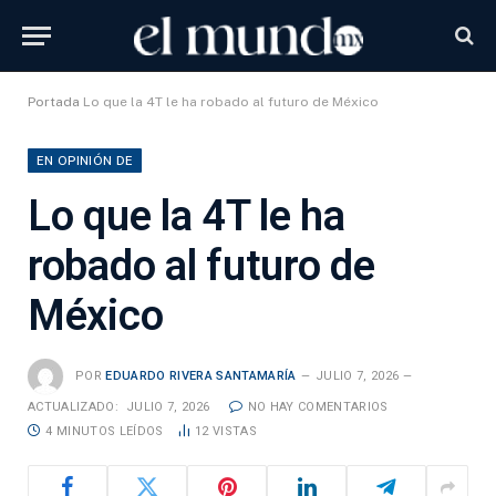
Portada
Lo que la 4T le ha robado al futuro de México
EN OPINIÓN DE
Lo que la 4T le ha
robado al futuro de
México
POR
EDUARDO RIVERA SANTAMARÍA
JULIO 7, 2026
ACTUALIZADO:
JULIO 7, 2026
NO HAY COMENTARIOS
4 MINUTOS LEÍDOS
12
VISTAS