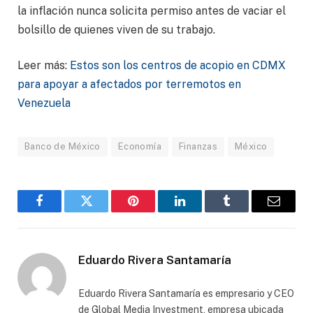
la inflación nunca solicita permiso antes de vaciar el
bolsillo de quienes viven de su trabajo.
Leer más:
Estos son los centros de acopio en CDMX
para apoyar a afectados por terremotos en
Venezuela
Banco de México
Economía
Finanzas
México
Facebook
Gorjeo
Pinterest
LinkedIn
Tumblr
Correo
electró
Eduardo Rivera Santamaría
Eduardo Rivera Santamaría es empresario y CEO
de Global Media Investment, empresa ubicada