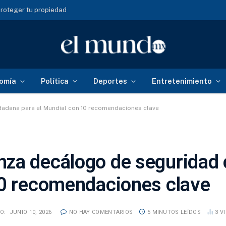
roteger tu propiedad
omía
Política
Deportes
Entretenimiento
adana para el Mundial con 10 recomendaciones clave
za decálogo de seguridad
10 recomendaciones clave
O:
JUNIO 10, 2026
NO HAY COMENTARIOS
5 MINUTOS LEÍDOS
3
V