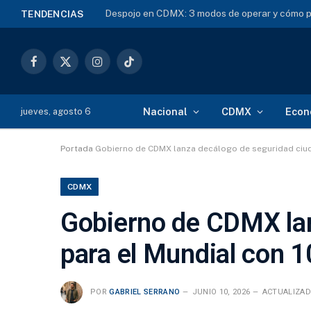
Despojo en CDMX: 3 modos de operar y cómo p
TENDENCIAS
Facebook
X
Instagram
TikTok
(Twitter)
Nacional
CDMX
Econ
jueves, agosto 6
Portada
Gobierno de CDMX lanza decálogo de seguridad ciud
CDMX
Gobierno de CDMX lan
para el Mundial con 
POR
GABRIEL SERRANO
JUNIO 10, 2026
ACTUALIZAD