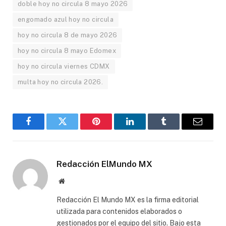
doble hoy no circula 8 mayo 2026
engomado azul hoy no circula
hoy no circula 8 de mayo 2026
hoy no circula 8 mayo Edomex
hoy no circula viernes CDMX
multa hoy no circula 2026.
Facebook
Gorjeo
Pinterest
LinkedIn
Tumblr
Correo
electró
Redacción ElMundo MX
Sitio
web
Redacción El Mundo MX es la firma editorial
utilizada para contenidos elaborados o
gestionados por el equipo del sitio. Bajo esta