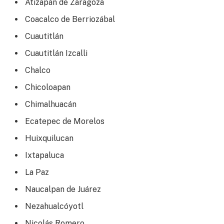
Atizapán de Zaragoza
Coacalco de Berriozábal
Cuautitlán
Cuautitlán Izcalli
Chalco
Chicoloapan
Chimalhuacán
Ecatepec de Morelos
Huixquilucan
Ixtapaluca
La Paz
Naucalpan de Juárez
Nezahualcóyotl
Nicolás Romero