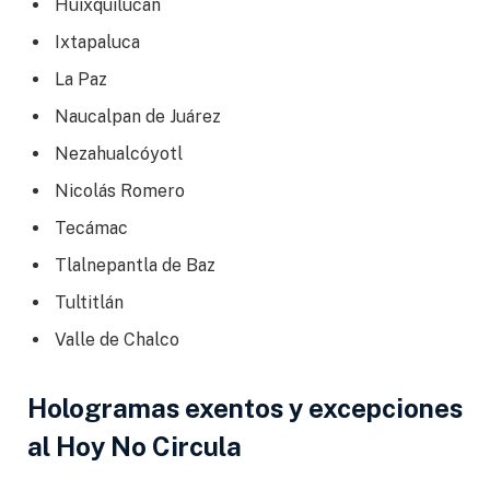
Huixquilucan
Ixtapaluca
La Paz
Naucalpan de Juárez
Nezahualcóyotl
Nicolás Romero
Tecámac
Tlalnepantla de Baz
Tultitlán
Valle de Chalco
Hologramas exentos y excepciones
al Hoy No Circula