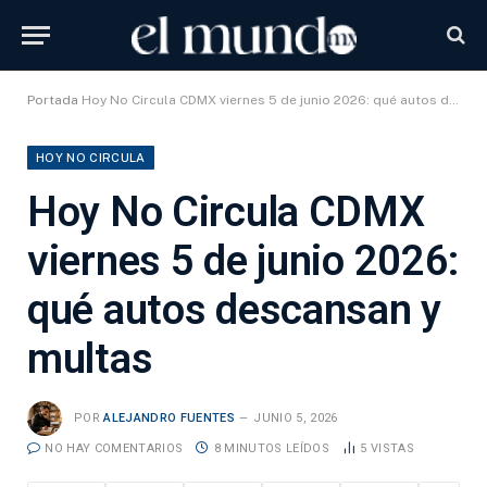
Portada
Hoy No Circula CDMX viernes 5 de junio 2026: qué autos descansan y multas
HOY NO CIRCULA
Hoy No Circula CDMX
viernes 5 de junio 2026:
qué autos descansan y
multas
POR
ALEJANDRO FUENTES
JUNIO 5, 2026
NO HAY COMENTARIOS
8 MINUTOS LEÍDOS
5
VISTAS