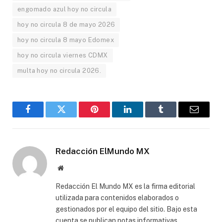
engomado azul hoy no circula
hoy no circula 8 de mayo 2026
hoy no circula 8 mayo Edomex
hoy no circula viernes CDMX
multa hoy no circula 2026.
Facebook
Gorjeo
Pinterest
LinkedIn
Tumblr
Correo
electró
Redacción ElMundo MX
Sitio
web
Redacción El Mundo MX es la firma editorial
utilizada para contenidos elaborados o
gestionados por el equipo del sitio. Bajo esta
cuenta se publican notas informativas,