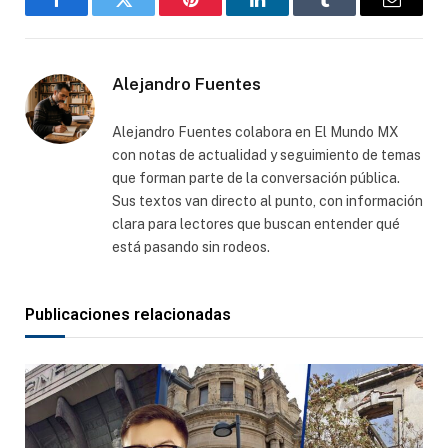
Facebook
Gorjeo
Pinterest
LinkedIn
Tumblr
Correo
electró
Alejandro Fuentes
Alejandro Fuentes colabora en El Mundo MX
con notas de actualidad y seguimiento de temas
que forman parte de la conversación pública.
Sus textos van directo al punto, con información
clara para lectores que buscan entender qué
está pasando sin rodeos.
Publicaciones relacionadas