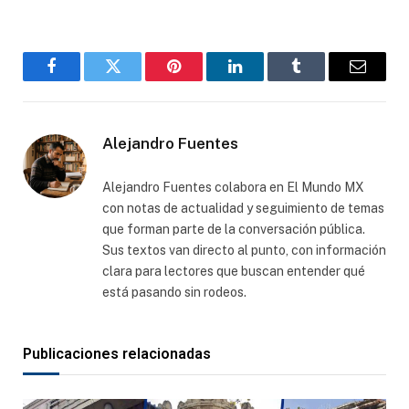
Facebook
Gorjeo
Pinterest
LinkedIn
Tumblr
Correo
electró
Alejandro Fuentes
Alejandro Fuentes colabora en El Mundo MX
con notas de actualidad y seguimiento de temas
que forman parte de la conversación pública.
Sus textos van directo al punto, con información
clara para lectores que buscan entender qué
está pasando sin rodeos.
Publicaciones relacionadas