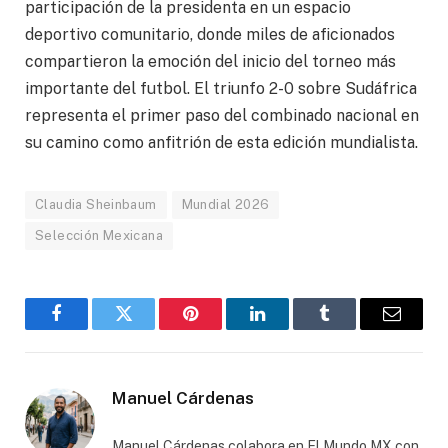
participación de la presidenta en un espacio
deportivo comunitario, donde miles de aficionados
compartieron la emoción del inicio del torneo más
importante del futbol. El triunfo 2-0 sobre Sudáfrica
representa el primer paso del combinado nacional en
su camino como anfitrión de esta edición mundialista.
Claudia Sheinbaum
Mundial 2026
Selección Mexicana
Facebook
Gorjeo
Pinterest
LinkedIn
Tumblr
Correo
electró
Manuel Cárdenas
Manuel Cárdenas colabora en El Mundo MX con