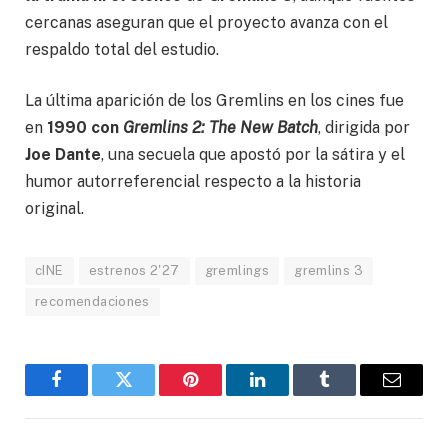
cercanas aseguran que el proyecto avanza con el
respaldo total del estudio.
La última aparición de los Gremlins en los cines fue
en
1990 con
Gremlins 2: The New Batch
, dirigida por
Joe Dante
, una secuela que apostó por la sátira y el
humor autorreferencial respecto a la historia
original.
cINE
estrenos 2'27
gremlings
gremlins 3
recomendaciones
Facebook
Gorjeo
Pinterest
LinkedIn
Tumblr
Correo
electró