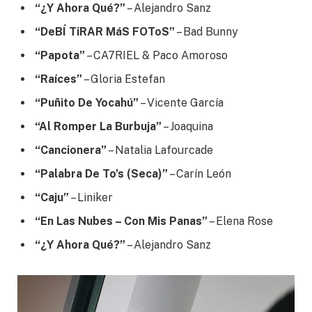
“¿Y Ahora Qué?”
– Alejandro Sanz
“DeBÍ TiRAR MáS FOToS”
– Bad Bunny
“Papota”
– CA7RIEL & Paco Amoroso
“Raíces”
– Gloria Estefan
“Puñito De Yocahú”
– Vicente García
“Al Romper La Burbuja”
– Joaquina
“Cancionera”
– Natalia Lafourcade
“Palabra De To’s (Seca)”
– Carín León
“Caju”
– Liniker
“En Las Nubes – Con Mis Panas”
– Elena Rose
“¿Y Ahora Qué?”
– Alejandro Sanz