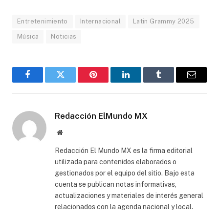
Entretenimiento
Internacional
Latin Grammy 2025
Música
Noticias
Facebook
Gorjeo
Pinterest
LinkedIn
Tumblr
Correo
electró
Redacción ElMundo MX
Sitio
web
Redacción El Mundo MX es la firma editorial
utilizada para contenidos elaborados o
gestionados por el equipo del sitio. Bajo esta
cuenta se publican notas informativas,
actualizaciones y materiales de interés general
relacionados con la agenda nacional y local.