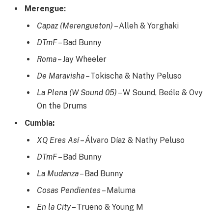
Merengue:
Capaz (Merengueton)
– Alleh & Yorghaki
DTmF
– Bad Bunny
Roma
– Jay Wheeler
De Maravisha
– Tokischa & Nathy Peluso
La Plena (W Sound 05)
– W Sound, Beéle & Ovy
On the Drums
Cumbia:
XQ Eres Así
– Álvaro Díaz & Nathy Peluso
DTmF
– Bad Bunny
La Mudanza
– Bad Bunny
Cosas Pendientes
– Maluma
En la City
– Trueno & Young M