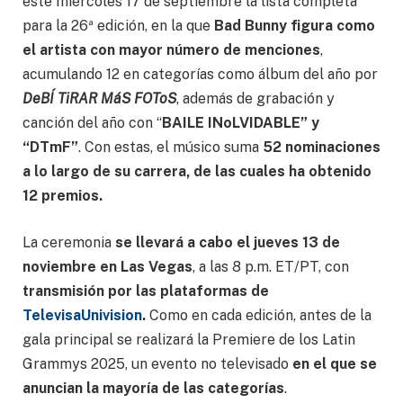
este miércoles 17 de septiembre la lista completa
para la 26ª edición, en la que
Bad Bunny figura como
el artista con mayor número de menciones
,
acumulando 12 en categorías como álbum del año por
DeBÍ TiRAR MáS FOToS
, además de grabación y
canción del año con “
BAILE INoLVIDABLE” y
“DTmF”
. Con estas, el músico suma
52 nominaciones
a lo largo de su carrera, de las cuales ha obtenido
12 premios.
La ceremonia
se llevará a cabo el jueves 13 de
noviembre en Las Vegas
, a las 8 p.m. ET/PT, con
transmisión por las plataformas de
TelevisaUnivision
.
Como en cada edición, antes de la
gala principal se realizará la Premiere de los Latin
Grammys 2025, un evento no televisado
en el que se
anuncian la mayoría de las categorías
.