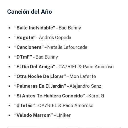
Canción del Año
“Baile Inolvidable”
– Bad Bunny
“Bogotá”
– Andrés Cepeda
“Cancionera”
– Natalia Lafourcade
“DTmF”
– Bad Bunny
“El Día Del Amigo”
– CA7RIEL & Paco Amoroso
“Otra Noche De Llorar”
– Mon Laferte
“Palmeras En El Jardín”
– Alejandro Sanz
“Si Antes Te Hubiera Conocido”
– Karol G
“#Tetas”
– CA7RIEL & Paco Amoroso
“Veludo Marrom”
– Liniker