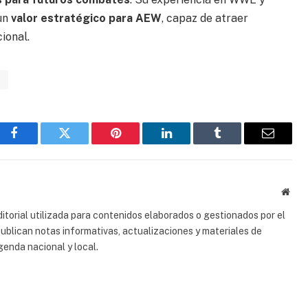
 un
valor estratégico para AEW
, capaz de atraer
ional.
E
Facebook
Gorjeo
Pinterest
LinkedIn
Tumblr
Correo
electrón
Sitio
web
torial utilizada para contenidos elaborados o gestionados por el
 publican notas informativas, actualizaciones y materiales de
genda nacional y local.