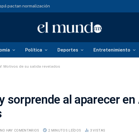
spá pactan normalización
omía
Política
Deportes
Entretenimiento
: Motivos de su salida revelados
y sorprende al aparecer e
s
NO HAY COMENTARIOS
2 MINUTOS LEÍDOS
3
VISTAS