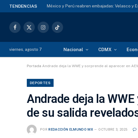
México y Perú reabren embajadas: Velasco y E
TENDENCIAS
Facebook
X
Instagram
TikTok
(Twitter)
Nacional
CDMX
Econ
viernes, agosto 7
Portada
Andrade deja la WWE y sorprende al aparecer en AEW
DEPORTES
Andrade deja la WWE 
de su salida revelado
POR
REDACCIÓN ELMUNDO MX
OCTUBRE 3, 2025