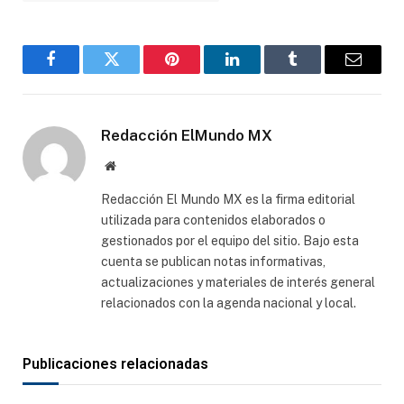
Facebook
Gorjeo
Pinterest
LinkedIn
Tumblr
Correo
electró
Redacción ElMundo MX
Sitio
web
Redacción El Mundo MX es la firma editorial
utilizada para contenidos elaborados o
gestionados por el equipo del sitio. Bajo esta
cuenta se publican notas informativas,
actualizaciones y materiales de interés general
relacionados con la agenda nacional y local.
Publicaciones relacionadas