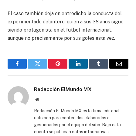
El caso también deja en entredicho la conducta del
experimentado delantero, quien a sus 38 años sigue
siendo protagonista en el futbol internacional,
aunque no precisamente por sus goles esta vez.
Facebook
Gorjeo
Pinterest
LinkedIn
Tumblr
Correo
electró
Redacción ElMundo MX
Sitio
web
Redacción El Mundo MX es la firma editorial
utilizada para contenidos elaborados o
gestionados por el equipo del sitio. Bajo esta
cuenta se publican notas informativas,