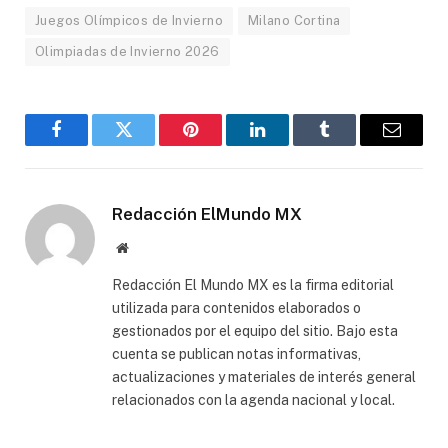
Juegos Olímpicos de Invierno
Milano Cortina
Olimpiadas de Invierno 2026
Facebook
Gorjeo
Pinterest
LinkedIn
Tumblr
Correo
electró
Redacción ElMundo MX
Sitio
web
Redacción El Mundo MX es la firma editorial
utilizada para contenidos elaborados o
gestionados por el equipo del sitio. Bajo esta
cuenta se publican notas informativas,
actualizaciones y materiales de interés general
relacionados con la agenda nacional y local.