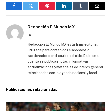
Facebook
Gorjeo
Pinterest
LinkedIn
Tumblr
Correo
electró
Redacción ElMundo MX
Sitio
web
Redacción El Mundo MX es la firma editorial
utilizada para contenidos elaborados o
gestionados por el equipo del sitio. Bajo esta
cuenta se publican notas informativas,
actualizaciones y materiales de interés general
relacionados con la agenda nacional y local.
Publicaciones relacionadas