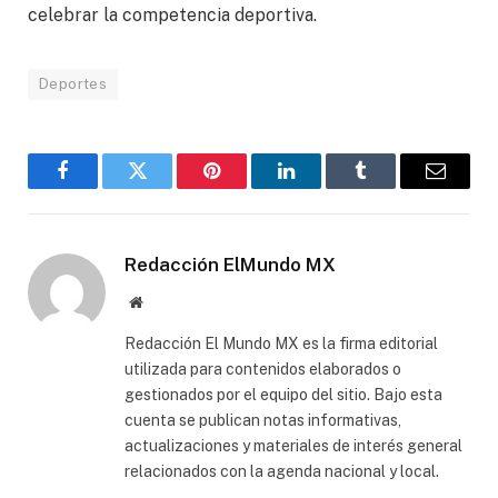
celebrar la competencia deportiva.
Deportes
Facebook
Gorjeo
Pinterest
LinkedIn
Tumblr
Correo
electró
Redacción ElMundo MX
Sitio
web
Redacción El Mundo MX es la firma editorial
utilizada para contenidos elaborados o
gestionados por el equipo del sitio. Bajo esta
cuenta se publican notas informativas,
actualizaciones y materiales de interés general
relacionados con la agenda nacional y local.