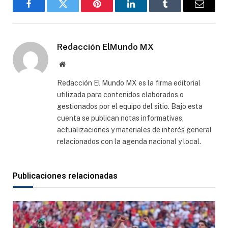
Facebook
Gorjeo
Pinterest
LinkedIn
Tumblr
Correo
electró
Redacción ElMundo MX
Sitio
web
Redacción El Mundo MX es la firma editorial
utilizada para contenidos elaborados o
gestionados por el equipo del sitio. Bajo esta
cuenta se publican notas informativas,
actualizaciones y materiales de interés general
relacionados con la agenda nacional y local.
Publicaciones relacionadas