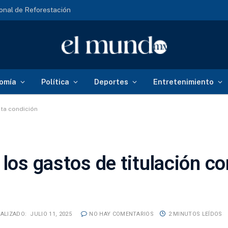
onal de Reforestación
omía
Política
Deportes
Entretenimiento
sta condición
 los gastos de titulación co
ALIZADO:
JULIO 11, 2025
NO HAY COMENTARIOS
2 MINUTOS LEÍDOS