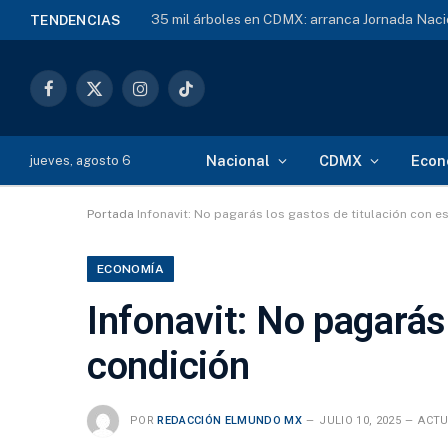
35 mil árboles en CDMX: arranca Jornada Naci
TENDENCIAS
Facebook
X
Instagram
TikTok
(Twitter)
Nacional
CDMX
Econ
jueves, agosto 6
Portada
Infonavit: No pagarás los gastos de titulación con e
ECONOMÍA
Infonavit: No pagarás
condición
POR
REDACCIÓN ELMUNDO MX
JULIO 10, 2025
ACTU