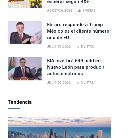
esperar según BX+
AGOSTO 6, 2026
4
VISTAS
Ebrard responde a Trump:
México es el cliente número
uno de EU
JULIO 29, 2026
5
VISTAS
KIA invertirá 649 mdd en
Nuevo León para producir
autos eléctricos
JULIO 29, 2026
3
VISTAS
Tendencia