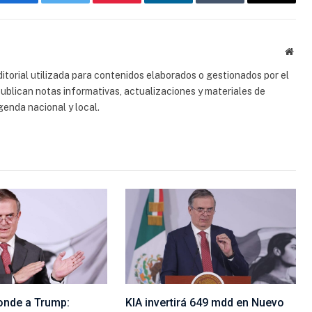
Facebook
Gorjeo
Pinterest
LinkedIn
Tumblr
Correo
electrón
Sitio
web
torial utilizada para contenidos elaborados o gestionados por el
 publican notas informativas, actualizaciones y materiales de
genda nacional y local.
onde a Trump:
KIA invertirá 649 mdd en Nuevo