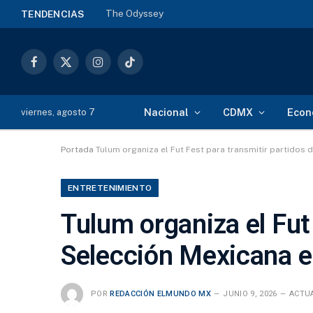
The Odyssey
TENDENCIAS
Facebook
X
Instagram
TikTok
(Twitter)
Nacional
CDMX
Econ
viernes, agosto 7
Portada
Tulum organiza el Fut Fest para transmitir partidos 
ENTRETENIMIENTO
Tulum organiza el Fut 
Selección Mexicana e
POR
REDACCIÓN ELMUNDO MX
JUNIO 9, 2026
ACTU