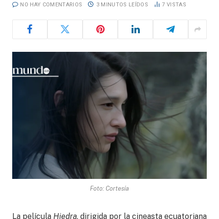
NO HAY COMENTARIOS
3 MINUTOS LEÍDOS
7
VISTAS
Foto: Cortesía
La película
Hiedra
, dirigida por la cineasta ecuatoriana