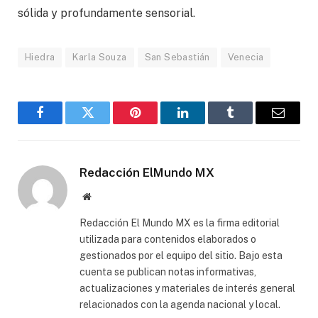
sólida y profundamente sensorial.
Hiedra
Karla Souza
San Sebastián
Venecia
Facebook
Gorjeo
Pinterest
LinkedIn
Tumblr
Correo
electró
Redacción ElMundo MX
Sitio
web
Redacción El Mundo MX es la firma editorial
utilizada para contenidos elaborados o
gestionados por el equipo del sitio. Bajo esta
cuenta se publican notas informativas,
actualizaciones y materiales de interés general
relacionados con la agenda nacional y local.