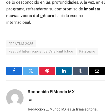
de lo desconocido en las profundidades. A la vez, en el
programa, refrendaron su compromiso de
impulsar
nuevas voces del género
hacia la escena
internacional.
FERATUM 2025
Festival Internacional de Cine Fantástico
Pátzcuaro
Facebook
Gorjeo
Pinterest
LinkedIn
Tumblr
Correo
electró
Redacción ElMundo MX
Sitio
web
Redacción El Mundo MX es la firma editorial