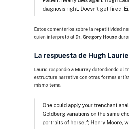
Patient nearly dies again. Hugh Lauri
diagnosis right. Doesn’t get fired. E
Estos comentarios sobre la repetitividad nar
quien interpretó al
Dr. Gregory House
duran
La respuesta de Hugh Laurie 
Laurie respondió a Murray defendiendo el tr
estructura narrativa con otras formas artís
mismo tema.
One could apply your trenchant anal
Goldberg variations on the same cho
portraits of herself; Henry Moore, wh