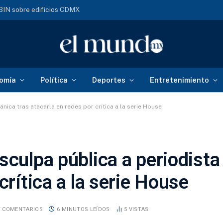
ABIN sobre edificios CDMX
omía
Política
Deportes
Entretenimiento
ánica tras atacarla en redes por crítica a la serie House
culpa pública a periodista 
crítica a la serie House
Y COMENTARIOS
6 MINUTOS LEÍDOS
5
VISTAS