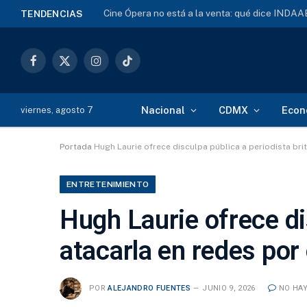
Cine Ópera no está a la venta: qué dice INDA
TENDENCIAS
Facebook
X
Instagram
TikTok
(Twitter)
Nacional
CDMX
Econ
viernes, agosto 7
Portada
Hugh Laurie ofrece disculpa pública a periodista brit
ENTRETENIMIENTO
Hugh Laurie ofrece dis
atacarla en redes por 
POR
ALEJANDRO FUENTES
JUNIO 9, 2026
NO HA