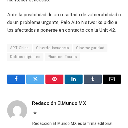
Ante la posibilidad de un resultado de vulnerabilidad o
de un problema urgente, Palo Alto Networks pidió a
los afectados a ponerse en contacto con la Unit 42.
APT China
Ciberdelincuencia
Ciberseguridad
Delitos digitales
Phantom Taurus
Facebook
Gorjeo
Pinterest
LinkedIn
Tumblr
Correo
electró
Redacción ElMundo MX
Sitio
web
Redacción El Mundo MX es la firma editorial