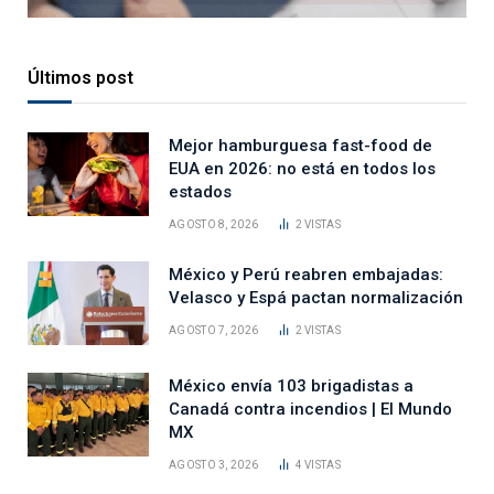
Últimos post
Mejor hamburguesa fast-food de
EUA en 2026: no está en todos los
estados
AGOSTO 8, 2026
2
VISTAS
México y Perú reabren embajadas:
Velasco y Espá pactan normalización
AGOSTO 7, 2026
2
VISTAS
México envía 103 brigadistas a
Canadá contra incendios | El Mundo
MX
AGOSTO 3, 2026
4
VISTAS