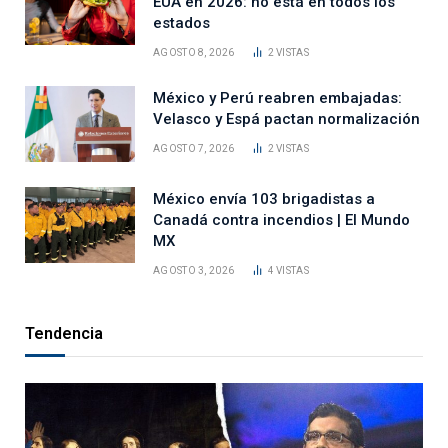
EUA en 2026: no está en todos los
estados
AGOSTO 8, 2026
2
VISTAS
México y Perú reabren embajadas:
Velasco y Espá pactan normalización
AGOSTO 7, 2026
2
VISTAS
México envía 103 brigadistas a
Canadá contra incendios | El Mundo
MX
AGOSTO 3, 2026
4
VISTAS
Tendencia