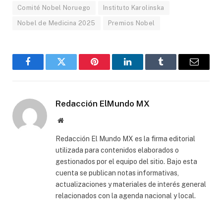
Comité Nobel Noruego
Instituto Karolinska
Nobel de Medicina 2025
Premios Nobel
Facebook
Gorjeo
Pinterest
LinkedIn
Tumblr
Correo
electró
Redacción ElMundo MX
Sitio
web
Redacción El Mundo MX es la firma editorial
utilizada para contenidos elaborados o
gestionados por el equipo del sitio. Bajo esta
cuenta se publican notas informativas,
actualizaciones y materiales de interés general
relacionados con la agenda nacional y local.