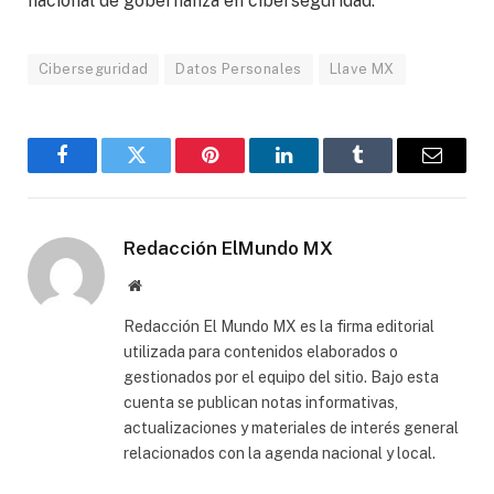
nacional de gobernanza en ciberseguridad.
Ciberseguridad
Datos Personales
Llave MX
Facebook
Gorjeo
Pinterest
LinkedIn
Tumblr
Correo
electró
Redacción ElMundo MX
Sitio
web
Redacción El Mundo MX es la firma editorial
utilizada para contenidos elaborados o
gestionados por el equipo del sitio. Bajo esta
cuenta se publican notas informativas,
actualizaciones y materiales de interés general
relacionados con la agenda nacional y local.