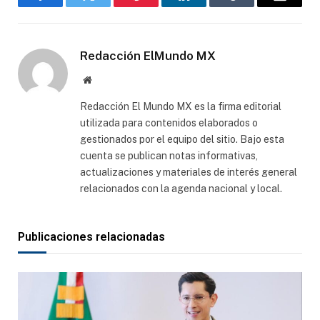
Facebook
Gorjeo
Pinterest
LinkedIn
Tumblr
Correo
electró
Redacción ElMundo MX
Sitio
web
Redacción El Mundo MX es la firma editorial
utilizada para contenidos elaborados o
gestionados por el equipo del sitio. Bajo esta
cuenta se publican notas informativas,
actualizaciones y materiales de interés general
relacionados con la agenda nacional y local.
Publicaciones relacionadas