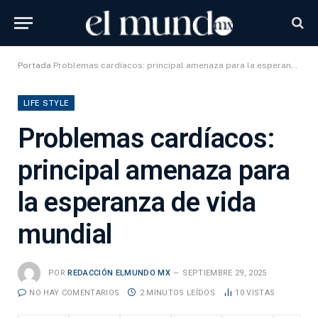
Portada
Problemas cardíacos: principal amenaza para la esperanza de vida mundial
LIFE STYLE
Problemas cardíacos:
principal amenaza para
la esperanza de vida
mundial
POR
REDACCIÓN ELMUNDO MX
SEPTIEMBRE 29, 2025
NO HAY COMENTARIOS
2 MINUTOS LEÍDOS
10
VISTAS