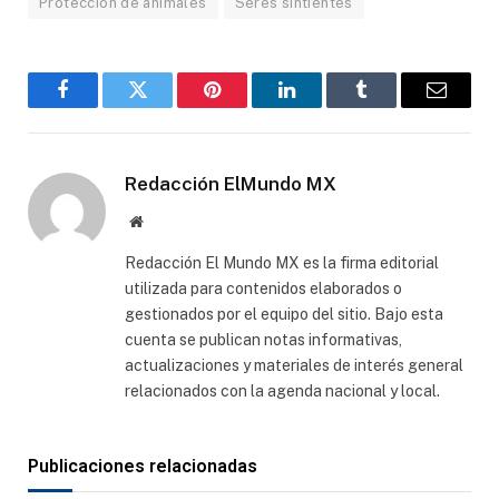
Protección de animales
Seres sintientes
Facebook
Gorjeo
Pinterest
LinkedIn
Tumblr
Correo
electró
Redacción ElMundo MX
Sitio
web
Redacción El Mundo MX es la firma editorial
utilizada para contenidos elaborados o
gestionados por el equipo del sitio. Bajo esta
cuenta se publican notas informativas,
actualizaciones y materiales de interés general
relacionados con la agenda nacional y local.
Publicaciones relacionadas