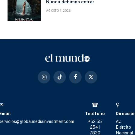
Nunca debimos entrar
AGOSTO 4, 2026
Instagram
TikTok
Facebook
X
(Twitter)
✉
☎
⚲
Email
Teléfono
Direcció
servicios@globalmediainvestment.com
+52 55
Av.
2541
Ejército
7830
Nacional