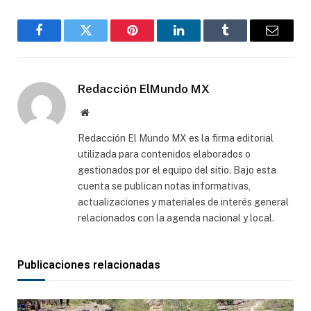
Facebook
Gorjeo
Pinterest
LinkedIn
Tumblr
Correo
electró
Redacción ElMundo MX
Sitio
web
Redacción El Mundo MX es la firma editorial
utilizada para contenidos elaborados o
gestionados por el equipo del sitio. Bajo esta
cuenta se publican notas informativas,
actualizaciones y materiales de interés general
relacionados con la agenda nacional y local.
Publicaciones relacionadas