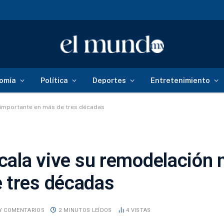
omía
Política
Deportes
Entretenimiento
s importante en más de tres décadas
xcala vive su remodelación
 tres décadas
Y COMENTARIOS
2 MINUTOS LEÍDOS
4
VISTAS