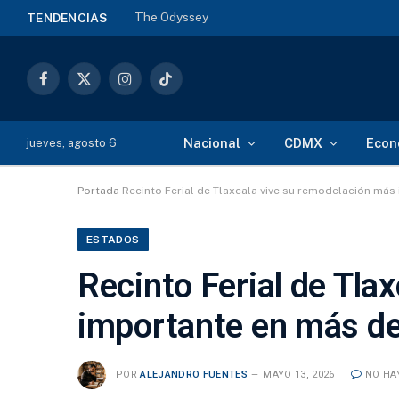
The Odyssey
TENDENCIAS
Facebook
X
Instagram
TikTok
(Twitter)
Nacional
CDMX
Econ
jueves, agosto 6
Portada
Recinto Ferial de Tlaxcala vive su remodelación má
ESTADOS
Recinto Ferial de Tla
importante en más de
POR
ALEJANDRO FUENTES
MAYO 13, 2026
NO HA