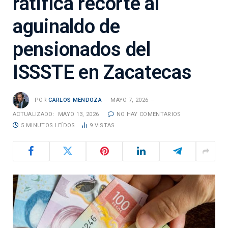
ratifica recorte al
aguinaldo de
pensionados del
ISSSTE en Zacatecas
POR
CARLOS MENDOZA
MAYO 7, 2026
ACTUALIZADO:
MAYO 13, 2026
NO HAY COMENTARIOS
5 MINUTOS LEÍDOS
9
VISTAS