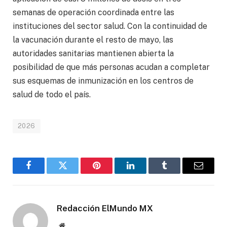
semanas de operación coordinada entre las
instituciones del sector salud. Con la continuidad de
la vacunación durante el resto de mayo, las
autoridades sanitarias mantienen abierta la
posibilidad de que más personas acudan a completar
sus esquemas de inmunización en los centros de
salud de todo el país.
2026
Facebook
Gorjeo
Pinterest
LinkedIn
Tumblr
Correo
electró
Redacción ElMundo MX
Sitio