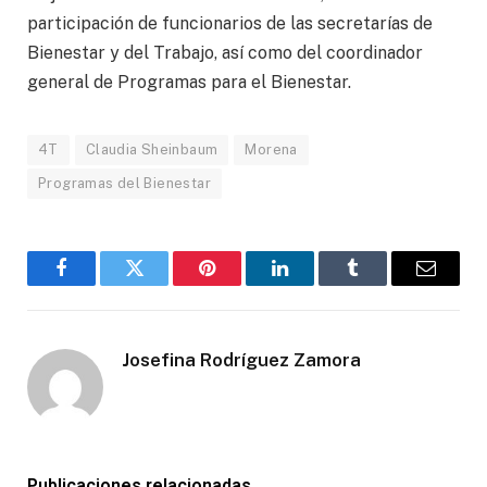
participación de funcionarios de las secretarías de
Bienestar y del Trabajo, así como del coordinador
general de Programas para el Bienestar.
4T
Claudia Sheinbaum
Morena
Programas del Bienestar
Facebook
Gorjeo
Pinterest
LinkedIn
Tumblr
Correo
electró
Josefina Rodríguez Zamora
Publicaciones relacionadas