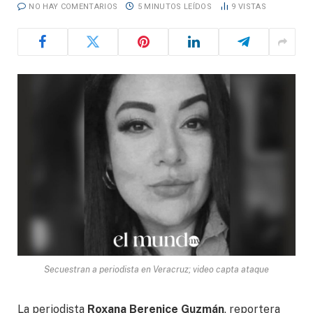
NO HAY COMENTARIOS
5 MINUTOS LEÍDOS
9
VISTAS
Secuestran a periodista en Veracruz; video capta ataque
La periodista
Roxana Berenice Guzmán
, reportera