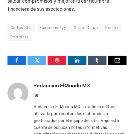
saldar compromisos y mejorar la certidumbre
financiera de sus asociaciones.
Carlos Slim
Carso Energy
Grupo Carso
Pemex
Petrolera
Facebook
Gorjeo
Pinterest
LinkedIn
Tumblr
Correo
electró
Redacción ElMundo MX
Sitio
web
Redacción El Mundo MX es la firma editorial
utilizada para contenidos elaborados o
gestionados por el equipo del sitio. Bajo esta
cuenta se publican notas informativas,