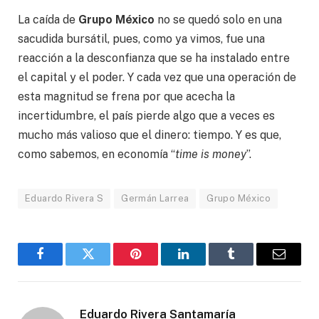
La caída de
Grupo México
no se quedó solo en una
sacudida bursátil, pues, como ya vimos, fue una
reacción a la desconfianza que se ha instalado entre
el capital y el poder. Y cada vez que una operación de
esta magnitud se frena por que acecha la
incertidumbre, el país pierde algo que a veces es
mucho más valioso que el dinero: tiempo. Y es que,
como sabemos, en economía “
time is money
”.
Eduardo Rivera S
Germán Larrea
Grupo México
Facebook
Gorjeo
Pinterest
LinkedIn
Tumblr
Correo
electró
Eduardo Rivera Santamaría