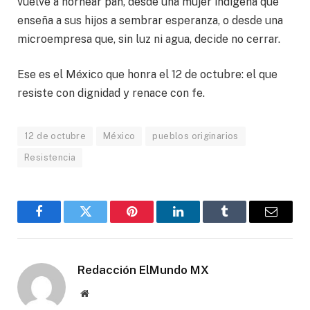
vuelve a hornear pan, desde una mujer indígena que
enseña a sus hijos a sembrar esperanza, o desde una
microempresa que, sin luz ni agua, decide no cerrar.
Ese es el México que honra el 12 de octubre: el que
resiste con dignidad y renace con fe.
12 de octubre
México
pueblos originarios
Resistencia
Facebook
Gorjeo
Pinterest
LinkedIn
Tumblr
Correo
electró
Redacción ElMundo MX
Sitio
web