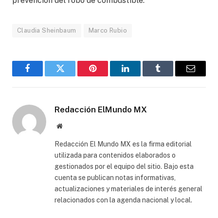
prevención del robo de combustible.
Claudia Sheinbaum
Marco Rubio
Facebook
Gorjeo
Pinterest
LinkedIn
Tumblr
Correo
electró
Redacción ElMundo MX
Sitio
web
Redacción El Mundo MX es la firma editorial
utilizada para contenidos elaborados o
gestionados por el equipo del sitio. Bajo esta
cuenta se publican notas informativas,
actualizaciones y materiales de interés general
relacionados con la agenda nacional y local.