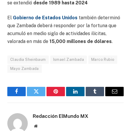
se extendió
desde 1989 hasta 2024
El
Gobierno de Estados Unidos
también determinó
que Zambada deberá responder por la fortuna que
acumuló en medio siglo de actividades ilícitas,
valorada en más de
15,000 millones de dólares
.
Claudia Sheinbaum
Ismael Zambada
Marco Rubio
Mayo Zambada
Facebook
Gorjeo
Pinterest
LinkedIn
Tumblr
Correo
electró
Redacción ElMundo MX
Sitio