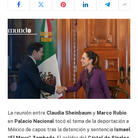
La reunión entre
Claudia Sheinbaum
y
Marco Rubio
en
Palacio Nacional
tocó el tema de la deportación a
México de capos tras la detención y sentencia
Ismael
“El Mayo” Zambada
. El exlíder del
Cártel de Sinaloa