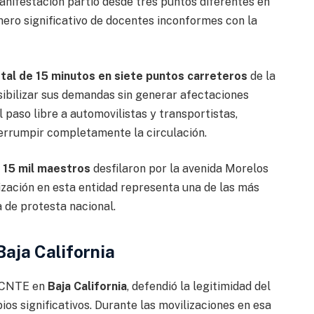
manifestación partió desde tres puntos diferentes en
mero significativo de docentes inconformes con la
tal de 15 minutos en siete puntos carreteros
de la
sibilizar sus demandas sin generar afectaciones
 paso libre a automovilistas y transportistas,
terrumpir completamente la circulación.
e
15 mil maestros
desfilaron por la avenida Morelos
lización en esta entidad representa una de las más
 de protesta nacional.
Baja California
a CNTE en
Baja California
, defendió la legitimidad del
s significativos. Durante las movilizaciones en esa