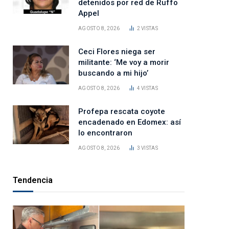
detenidos por red de Ruffo
Appel
AGOSTO 8, 2026
2
VISTAS
Ceci Flores niega ser
militante: ‘Me voy a morir
buscando a mi hijo’
AGOSTO 8, 2026
4
VISTAS
Profepa rescata coyote
encadenado en Edomex: así
lo encontraron
AGOSTO 8, 2026
3
VISTAS
Tendencia