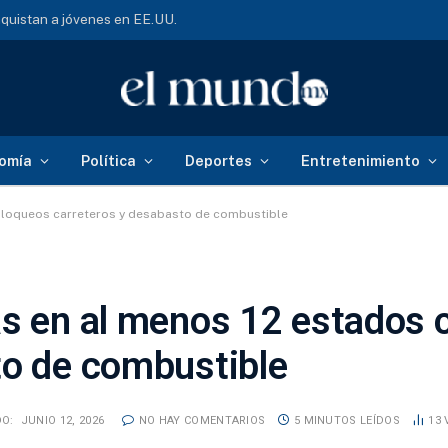
quistan a jóvenes en EE.UU.
omía
Política
Deportes
Entretenimiento
 bloqueos carreteros y desabasto de combustible
as en al menos 12 estados 
to de combustible
O:
JUNIO 12, 2026
NO HAY COMENTARIOS
5 MINUTOS LEÍDOS
13