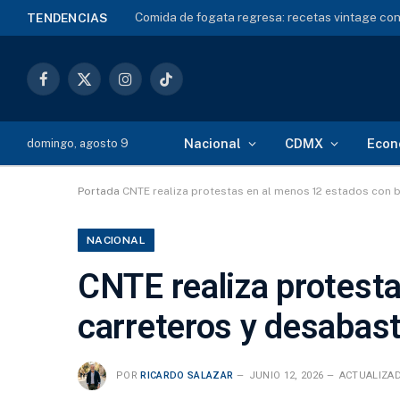
Comida de fogata regresa: recetas vintage con
TENDENCIAS
Facebook
X
Instagram
TikTok
(Twitter)
Nacional
CDMX
Econ
domingo, agosto 9
Portada
CNTE realiza protestas en al menos 12 estados con
NACIONAL
CNTE realiza protest
carreteros y desabas
POR
RICARDO SALAZAR
JUNIO 12, 2026
ACTUALIZAD