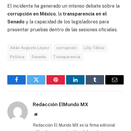
El incidente ha generado un intenso debate sobre la
corrupción en México
, la
transparencia en el
Senado
y la capacidad de los legisladores para
presentar pruebas dentro de las sesiones oficiales.
Adán Augusto López
corrupción
Lilly Téllez
Política
Senado
Transparencia
Facebook
Gorjeo
Pinterest
LinkedIn
Tumblr
Correo
electró
Redacción ElMundo MX
Sitio
web
Redacción El Mundo MX es la firma editorial