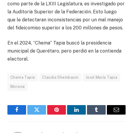
como parte de la LXIII Legislatura, es investigado por
la Auditoría Superior de la Federación. Esto luego
que le detectaran inconsistencias por un mal manejo
del fideicomiso superior a los 200 millones de pesos.
En el 2024, “Chema” Tapia buscó la presidencia
municipal de Querétaro, pero perdió en la contienda
electoral.
Chema Tapia
Claudia Sheinbaum
José María Tapia
Morena
Facebook
Gorjeo
Pinterest
LinkedIn
Tumblr
Correo
electró