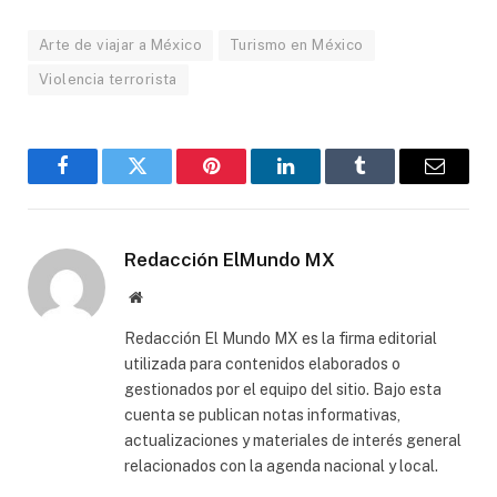
Arte de viajar a México
Turismo en México
Violencia terrorista
Facebook
Gorjeo
Pinterest
LinkedIn
Tumblr
Correo
electró
Redacción ElMundo MX
Sitio
web
Redacción El Mundo MX es la firma editorial
utilizada para contenidos elaborados o
gestionados por el equipo del sitio. Bajo esta
cuenta se publican notas informativas,
actualizaciones y materiales de interés general
relacionados con la agenda nacional y local.