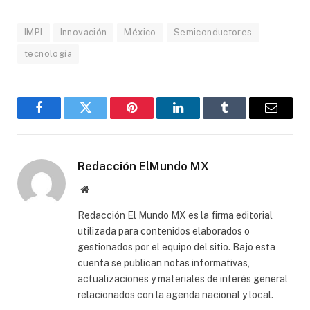
IMPI
Innovación
México
Semiconductores
tecnología
Facebook
Gorjeo
Pinterest
LinkedIn
Tumblr
Correo
electró
Redacción ElMundo MX
Sitio
web
Redacción El Mundo MX es la firma editorial
utilizada para contenidos elaborados o
gestionados por el equipo del sitio. Bajo esta
cuenta se publican notas informativas,
actualizaciones y materiales de interés general
relacionados con la agenda nacional y local.