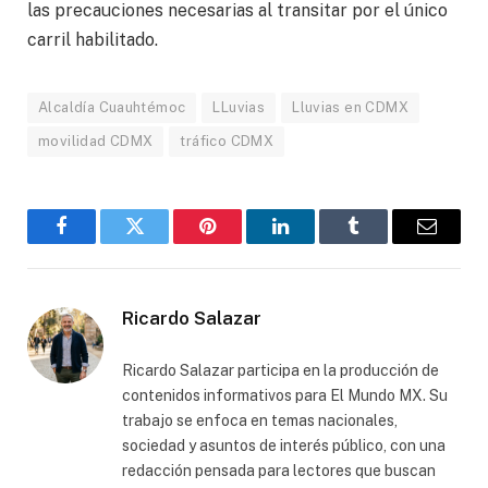
las precauciones necesarias al transitar por el único
carril habilitado.
Alcaldía Cuauhtémoc
LLuvias
Lluvias en CDMX
movilidad CDMX
tráfico CDMX
Facebook
Gorjeo
Pinterest
LinkedIn
Tumblr
Correo
electró
Ricardo Salazar
Ricardo Salazar participa en la producción de
contenidos informativos para El Mundo MX. Su
trabajo se enfoca en temas nacionales,
sociedad y asuntos de interés público, con una
redacción pensada para lectores que buscan