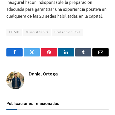
inaugural hacen indispensable la preparación
adecuada para garantizar una experiencia positiva en
cualquiera de las 20 sedes habilitadas en la capital.
CDMX
Mundial 2026
Protección Civil
Facebook
Gorjeo
Pinterest
LinkedIn
Tumblr
Correo
electró
Daniel Ortega
Publicaciones relacionadas