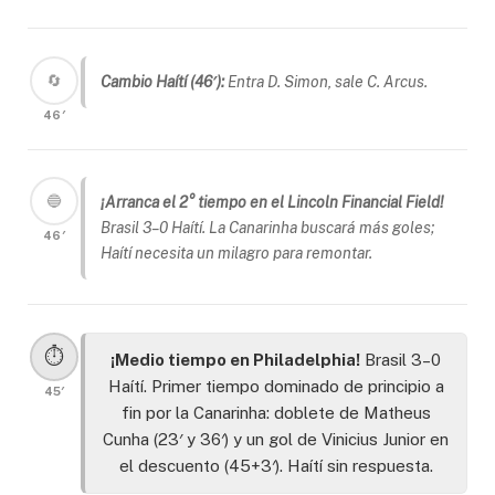
🔄
Cambio Haítí (46′):
Entra D. Simon, sale C. Arcus.
46′
🔵
¡Arranca el 2° tiempo en el Lincoln Financial Field!
Brasil 3–0 Haítí. La Canarinha buscará más goles;
46′
Haítí necesita un milagro para remontar.
⏱️
¡Medio tiempo en Philadelphia!
Brasil 3–0
Haítí. Primer tiempo dominado de principio a
45′
fin por la Canarinha: doblete de Matheus
Cunha (23′ y 36′) y un gol de Vinicius Junior en
el descuento (45+3′). Haítí sin respuesta.