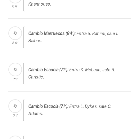
Khannouss.
84′
🔄
Cambio Marruecos (84′):
Entra S. Rahimi, sale I.
Saibari.
84′
🔄
Cambio Escocia (71′):
Entra K. McLean, sale R.
Christie.
71′
🔄
Cambio Escocia (71′):
Entra L. Dykes, sale C.
Adams.
71′