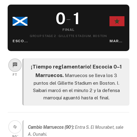
0
1
–
FINAL
GROUP STAGE 2 · GILLETTE STADIUM, BOSTON
ESCOCIA
MARRUECOS
🏁
¡Tiempo reglamentario! Escocia 0–1
Marruecos.
FT
Marruecos se lleva los 3
puntos del Gillette Stadium en Boston. I.
Saibari marcó en el minuto 2 y la defensa
marroquí aguantó hasta el final.
🔄
Cambio Marruecos (90′):
Entra S. El Mourabet, sale
A. Ounahi.
90′