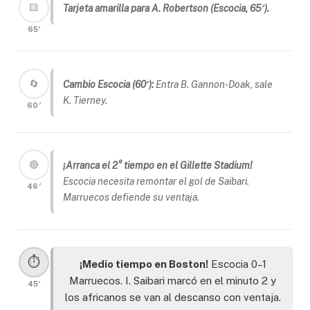
🟨
Tarjeta amarilla para A. Robertson (Escocia, 65′).
65′
🔄
Cambio Escocia (60′):
Entra B. Gannon-Doak, sale
K. Tierney.
60′
🔴
¡Arranca el 2° tiempo en el Gillette Stadium!
Escocia necesita remontar el gol de Saibari.
46′
Marruecos defiende su ventaja.
⏱️
¡Medio tiempo en Boston!
Escocia 0–1
Marruecos. I. Saibari marcó en el minuto 2 y
45′
los africanos se van al descanso con ventaja.