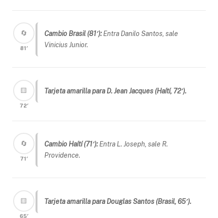
🔄
Cambio Brasil (81′):
Entra Danilo Santos, sale
Vinicius Junior.
81′
🟨
Tarjeta amarilla para D. Jean Jacques (Haítí, 72′).
72′
🔄
Cambio Haítí (71′):
Entra L. Joseph, sale R.
Providence.
71′
🟨
Tarjeta amarilla para Douglas Santos (Brasil, 65′).
65′