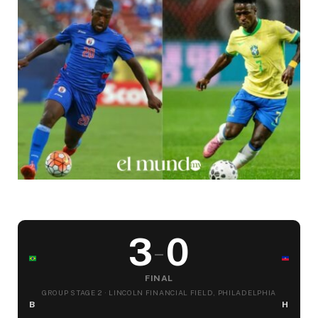
3
0
–
FINAL
GROUP STAGE 2 · LINCOLN FINANCIAL FIELD, PHILADELPHIA
BRASIL
HAÍTÍ