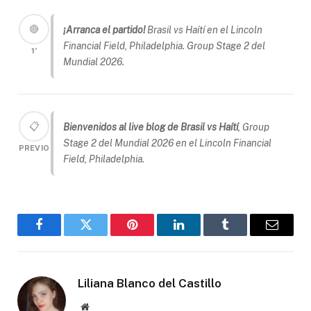
🔴
¡Arranca el partido!
Brasil vs Haítí en el Lincoln
Financial Field, Philadelphia. Group Stage 2 del
1′
Mundial 2026.
📋
Bienvenidos al live blog de Brasil vs Haítí
, Group
Stage 2 del Mundial 2026 en el Lincoln Financial
PREVIO
Field, Philadelphia.
Facebook
Gorjeo
Pinterest
LinkedIn
Tumblr
Correo
electró
Liliana Blanco del Castillo
Sitio