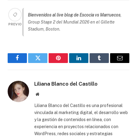
📋
Bienvenidos al live blog de Escocia vs Marruecos
,
Group Stage 2 del Mundial 2026 en el Gillette
PREVIO
Stadium, Boston.
Facebook
Gorjeo
Pinterest
LinkedIn
Tumblr
Correo
electró
Liliana Blanco del Castillo
Sitio
web
Liliana Blanco del Castillo es una profesional
vinculada al marketing digital, el desarrollo web
y la gestión de contenidos en línea, con
experiencia en proyectos relacionados con
WordPress, redes sociales y estrategias