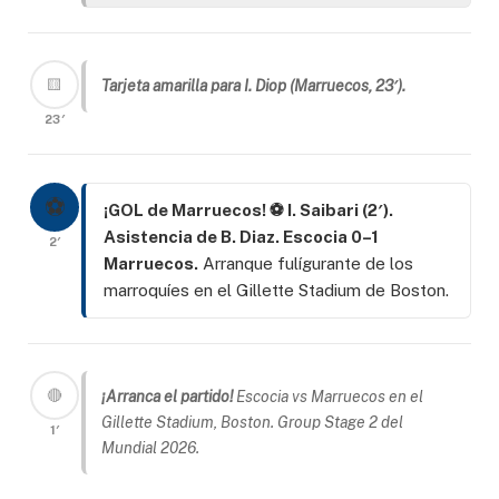
🟨
Tarjeta amarilla para I. Diop (Marruecos, 23′).
23′
⚽
¡GOL de Marruecos! ⚽ I. Saibari (2′).
Asistencia de B. Diaz. Escocia 0–1
2′
Marruecos.
Arranque fulígurante de los
marroquíes en el Gillette Stadium de Boston.
🔴
¡Arranca el partido!
Escocia vs Marruecos en el
Gillette Stadium, Boston. Group Stage 2 del
1′
Mundial 2026.