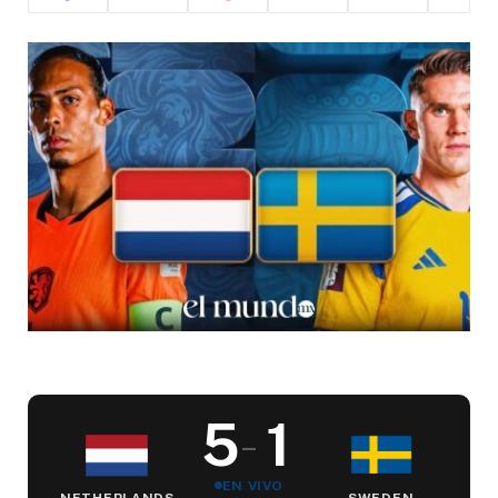
5
1
–
EN VIVO