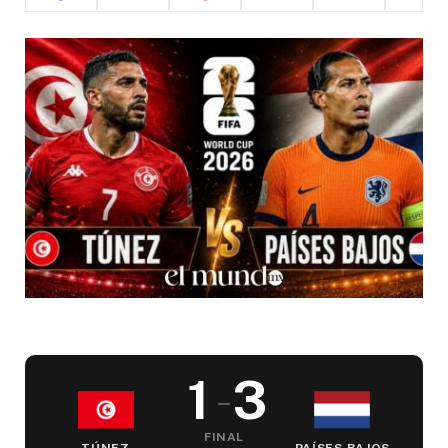
1
3
–
FINAL