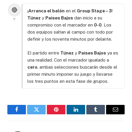
🔴
¡
Arranca el balón
en el
Group Stage – 3
!
Túnez
y
Países Bajos
dan inicio a su
1'
compromiso con el marcador en
0-0
. Los
dos equipos saltan al campo con todo por
definir y los noventa minutos por delante.
El partido entre
Túnez
y
Países Bajos
ya es
una realidad. Con el marcador igualado a
cero
, ambas selecciones buscarán desde el
primer minuto imponer su juego y llevarse
los tres puntos en esta fase de grupos.
Facebook
Gorjeo
Pinterest
LinkedIn
Tumblr
Correo
electró