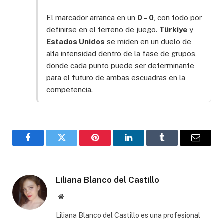
El marcador arranca en un
0 – 0
, con todo por
definirse en el terreno de juego.
Türkiye
y
Estados Unidos
se miden en un duelo de
alta intensidad dentro de la fase de grupos,
donde cada punto puede ser determinante
para el futuro de ambas escuadras en la
competencia.
Facebook
Gorjeo
Pinterest
LinkedIn
Tumblr
Correo
electró
Liliana Blanco del Castillo
Sitio
web
Liliana Blanco del Castillo es una profesional