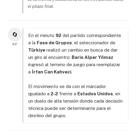
el pitazo final.
🔄
En el minuto
92
del partido correspondiente
a la
Fase de Grupos
, el seleccionador de
92'
Türkiye
realizó un cambio en busca de dar
un giro al encuentro:
Baris Alper Yilmaz
ingresó al terreno de juego para reemplazar
a
İrfan Can Kahveci
.
El movimiento se da con el marcador
igualado a
2-2
frente a
Estados Unidos
, en
un duelo de alta tensión donde cada decisión
técnica puede ser determinante para el
destino del grupo.