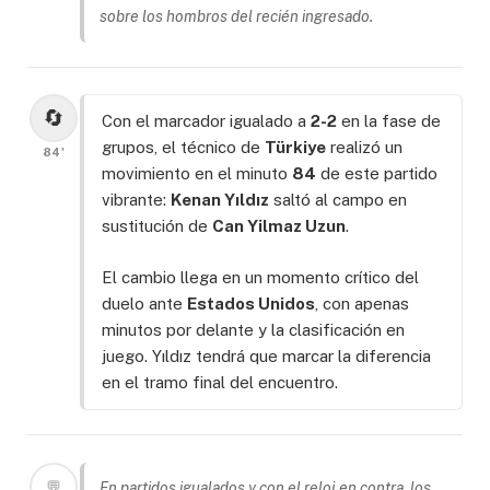
sobre los hombros del recién ingresado.
🔄
Con el marcador igualado a
2-2
en la fase de
grupos, el técnico de
Türkiye
realizó un
84'
movimiento en el minuto
84
de este partido
vibrante:
Kenan Yıldız
saltó al campo en
sustitución de
Can Yilmaz Uzun
.
El cambio llega en un momento crítico del
duelo ante
Estados Unidos
, con apenas
minutos por delante y la clasificación en
juego. Yıldız tendrá que marcar la diferencia
en el tramo final del encuentro.
💬
En partidos igualados y con el reloj en contra, los