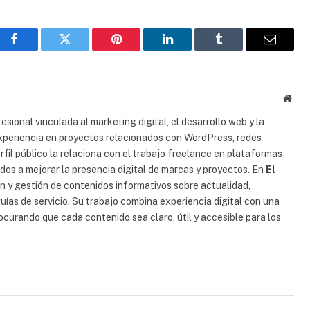
Facebook
Gorjeo
Pinterest
LinkedIn
Tumblr
Correo
electrón
Sitio
web
esional vinculada al marketing digital, el desarrollo web y la
experiencia en proyectos relacionados con WordPress, redes
erfil público la relaciona con el trabajo freelance en plataformas
ados a mejorar la presencia digital de marcas y proyectos. En
El
ión y gestión de contenidos informativos sobre actualidad,
uías de servicio. Su trabajo combina experiencia digital con una
rocurando que cada contenido sea claro, útil y accesible para los