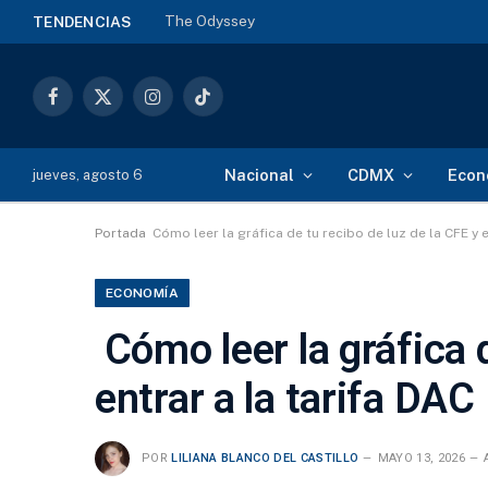
The Odyssey
TENDENCIAS
Facebook
X
Instagram
TikTok
(Twitter)
Nacional
CDMX
Econ
jueves, agosto 6
Portada
Cómo leer la gráfica de tu recibo de luz de la CFE y e
ECONOMÍA
Cómo leer la gráfica d
entrar a la tarifa DAC
POR
LILIANA BLANCO DEL CASTILLO
MAYO 13, 2026