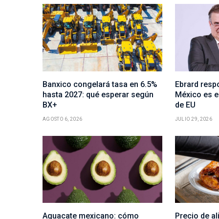
Banxico congelará tasa en 6.5%
Ebrard resp
hasta 2027: qué esperar según
México es e
BX+
de EU
AGOSTO 6, 2026
JULIO 29, 2026
Aguacate mexicano: cómo
Precio de al