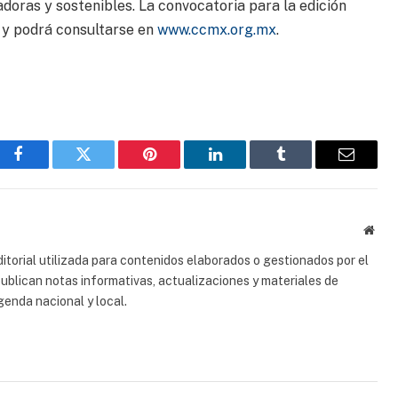
doras y sostenibles. La convocatoria para la edición
, y podrá consultarse en
www.ccmx.org.mx
.
Facebook
Gorjeo
Pinterest
LinkedIn
Tumblr
Correo
electrón
Sitio
web
torial utilizada para contenidos elaborados o gestionados por el
 publican notas informativas, actualizaciones y materiales de
genda nacional y local.