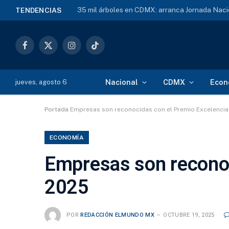
35 mil árboles en CDMX: arranca Jornada Naci
TENDENCIAS
Facebook
X
Instagram
TikTok
(Twitter)
Nacional
CDMX
Econ
jueves, agosto 6
Portada
Empresas son reconocidas con el Premio Excelenci
ECONOMÍA
Empresas son recono
2025
POR
REDACCIÓN ELMUNDO MX
OCTUBRE 19, 2025