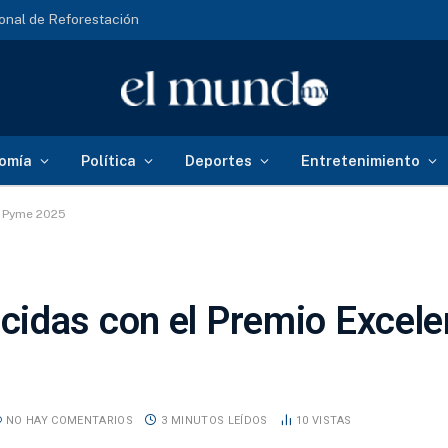
onal de Reforestación
omía
Política
Deportes
Entretenimiento
a Pyme 2025
cidas con el Premio Excel
NO HAY COMENTARIOS
3 MINUTOS LEÍDOS
10
VISTAS