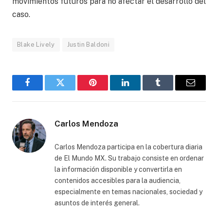
movimientos futuros para no afectar el desarrollo del
caso.
Blake Lively
Justin Baldoni
Facebook
Gorjeo
Pinterest
LinkedIn
Tumblr
Correo
electró
Carlos Mendoza
Carlos Mendoza participa en la cobertura diaria
de El Mundo MX. Su trabajo consiste en ordenar
la información disponible y convertirla en
contenidos accesibles para la audiencia,
especialmente en temas nacionales, sociedad y
asuntos de interés general.