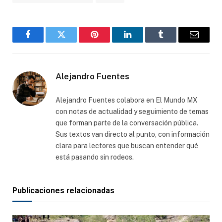
Facebook
Gorjeo
Pinterest
LinkedIn
Tumblr
Correo
electró
Alejandro Fuentes
Alejandro Fuentes colabora en El Mundo MX
con notas de actualidad y seguimiento de temas
que forman parte de la conversación pública.
Sus textos van directo al punto, con información
clara para lectores que buscan entender qué
está pasando sin rodeos.
Publicaciones relacionadas