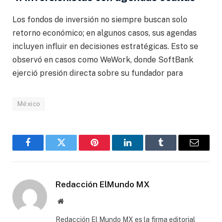
Los fondos de inversión no siempre buscan solo
retorno económico; en algunos casos, sus agendas
incluyen influir en decisiones estratégicas. Esto se
observó en casos como WeWork, donde SoftBank
ejerció presión directa sobre su fundador para
México
Facebook
Gorjeo
Pinterest
LinkedIn
Tumblr
Correo
electró
Redacción ElMundo MX
Sitio
web
Redacción El Mundo MX es la firma editorial