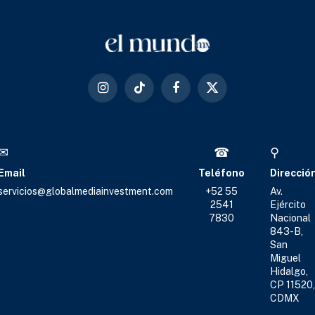
Instagram
TikTok
Facebook
X
(Twitter)
✉
☎
⚲
Email
Teléfono
Direcció
servicios@globalmediainvestment.com
+52 55
Av.
2541
Ejército
7830
Nacional
843-B,
San
Miguel
Hidalgo,
CP 11520,
CDMX