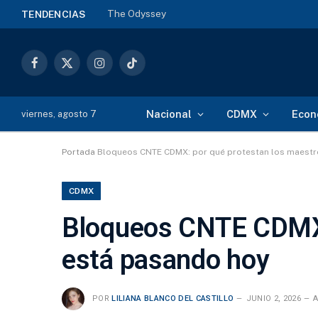
The Odyssey
TENDENCIAS
Facebook
X
Instagram
TikTok
(Twitter)
Nacional
CDMX
Econ
viernes, agosto 7
Portada
Bloqueos CNTE CDMX: por qué protestan los maestr
CDMX
Bloqueos CNTE CDMX:
está pasando hoy
POR
LILIANA BLANCO DEL CASTILLO
JUNIO 2, 2026