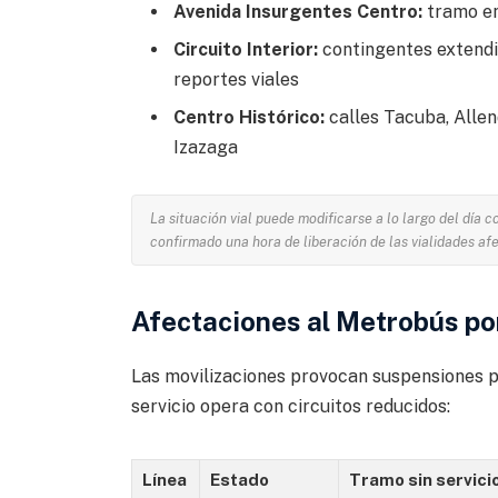
Avenida Insurgentes Centro:
tramo en
Circuito Interior:
contingentes extendie
reportes viales
Centro Histórico:
calles Tacuba, Alle
Izazaga
La situación vial puede modificarse a lo largo del día
confirmado una hora de liberación de las vialidades af
Afectaciones al Metrobús por
Las movilizaciones provocan suspensiones pa
servicio opera con circuitos reducidos:
Línea
Estado
Tramo sin servici