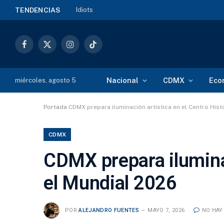
Idiots
TENDENCIAS
Facebook
X
Instagram
TikTok
(Twitter)
Nacional
CDMX
Eco
miércoles, agosto 5
Portada
CDMX prepara iluminación artística en el Centro Hist
CDMX
CDMX prepara iluminac
el Mundial 2026
POR
ALEJANDRO FUENTES
MAYO 7, 2026
NO HAY