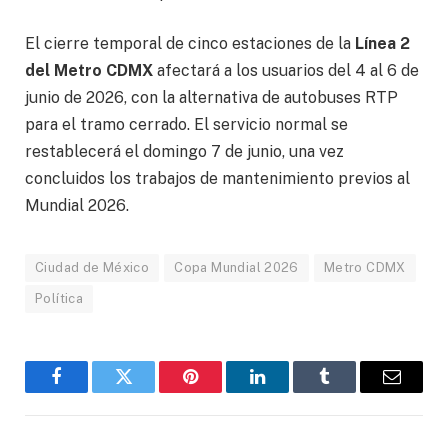
El cierre temporal de cinco estaciones de la
Línea 2
del Metro CDMX
afectará a los usuarios del 4 al 6 de
junio de 2026, con la alternativa de autobuses RTP
para el tramo cerrado. El servicio normal se
restablecerá el domingo 7 de junio, una vez
concluidos los trabajos de mantenimiento previos al
Mundial 2026.
Ciudad de México
Copa Mundial 2026
Metro CDMX
Política
Facebook
Gorjeo
Pinterest
LinkedIn
Tumblr
Correo
electró