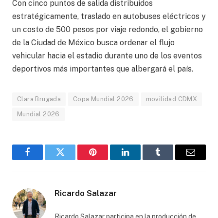
Con cinco puntos de salida distribuidos
estratégicamente, traslado en autobuses eléctricos y
un costo de 500 pesos por viaje redondo, el gobierno
de la Ciudad de México busca ordenar el flujo
vehicular hacia el estadio durante uno de los eventos
deportivos más importantes que albergará el país.
Clara Brugada
Copa Mundial 2026
movilidad CDMX
Mundial 2026
Facebook
Gorjeo
Pinterest
LinkedIn
Tumblr
Correo
electró
Ricardo Salazar
Ricardo Salazar participa en la producción de