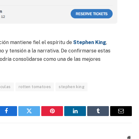
ión mantiene fiel el espíritu de
Stephen King
,
 y tensión a la narrativa. De confirmarse estas
podría consolidarse como una de las mejores
iculas
rotten tomatoes
stephen king
Facebook
Gorjeo
Pinterest
LinkedIn
Tumblr
Correo
electrón
Sitio