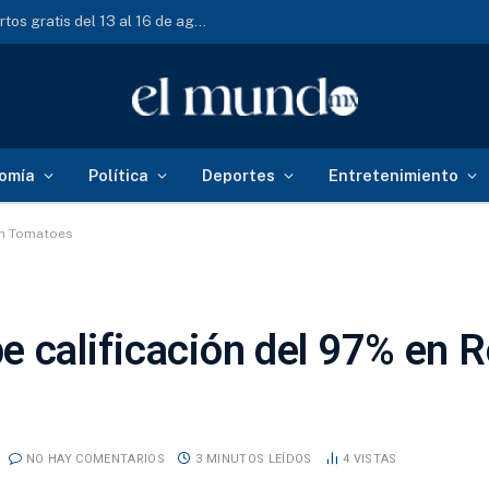
Festival de las Juventudes CDMX 2026: conciertos gratis del 13 al 16 de agosto
omía
Política
Deportes
Entretenimiento
en Tomatoes
e calificación del 97% en R
NO HAY COMENTARIOS
3 MINUTOS LEÍDOS
4
VISTAS