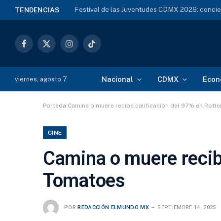
TENDENCIAS
Facebook
X
Instagram
TikTok
(Twitter)
Nacional
CDMX
Econ
viernes, agosto 7
Portada
Camina o muere recibe calificación del 97% en Rott
CINE
Camina o muere recib
Tomatoes
POR
REDACCIÓN ELMUNDO MX
SEPTIEMBRE 14, 2025