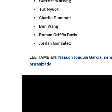
Garrett Wareing
Tut Nyuot
Charlie Plummer
Ben Wang
Roman Griffin Davis
Jordan Gonzalez
LEE TAMBIÉN:
Naasón Joaquín García, seña
organizado