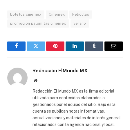
boletos cinemex
Cinemex
Peliculas
promocion palomitas cinemex
verano
Facebook
Gorjeo
Pinterest
LinkedIn
Tumblr
Correo
electró
Redacción ElMundo MX
Sitio
web
Redacción El Mundo MX es la firma editorial
utilizada para contenidos elaborados o
gestionados por el equipo del sitio. Bajo esta
cuenta se publican notas informativas,
actualizaciones y materiales de interés general
relacionados con la agenda nacional y local.