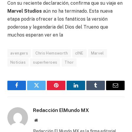
Con su reciente declaración, confirma que su viaje en
Marvel Studios
aún no ha terminado. Esta nueva
etapa podría ofrecer a los fanáticos la versión
poderosa y legendaria del Dios del Trueno que
muchos esperan ver en la
avengers
Chris Hemsworth
cINE
Marvel
Noticias
superheroes
Thor
Facebook
Gorjeo
Pinterest
LinkedIn
Tumblr
Correo
electró
Redacción ElMundo MX
Sitio
web
Redacción El Mundo MX es la firma editorial