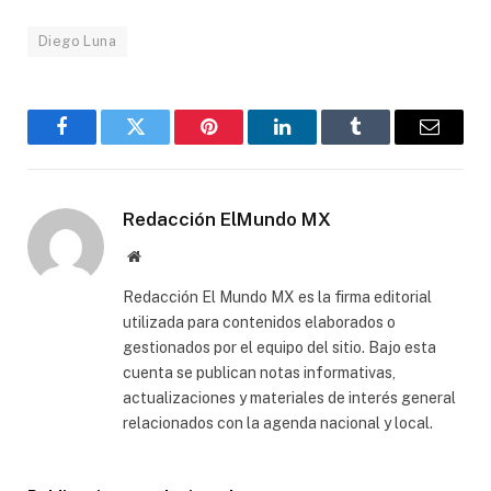
Diego Luna
Facebook
Gorjeo
Pinterest
LinkedIn
Tumblr
Correo
electró
Redacción ElMundo MX
Sitio
web
Redacción El Mundo MX es la firma editorial
utilizada para contenidos elaborados o
gestionados por el equipo del sitio. Bajo esta
cuenta se publican notas informativas,
actualizaciones y materiales de interés general
relacionados con la agenda nacional y local.