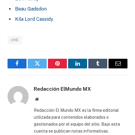
Beau Gadsdon
Kíla Lord Cassidy
cINE
Facebook
Gorjeo
Pinterest
LinkedIn
Tumblr
Correo
electró
Redacción ElMundo MX
Sitio
web
Redacción El Mundo MX es la firma editorial
utilizada para contenidos elaborados o
gestionados por el equipo del sitio. Bajo esta
cuenta se publican notas informativas,