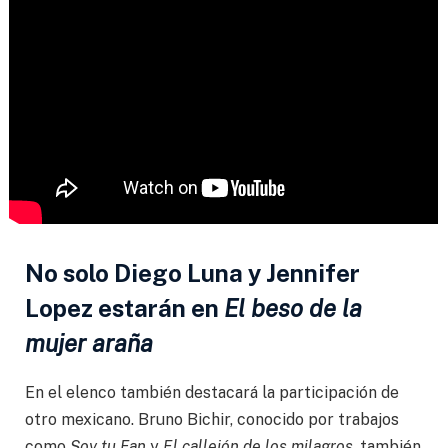
No solo Diego Luna y Jennifer
Lopez estarán en
El beso de la
mujer araña
En el elenco también destacará la participación de
otro mexicano. Bruno Bichir, conocido por trabajos
como
Soy tu Fan
y
El callejón de los milagros
, también